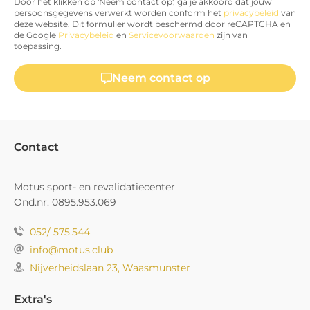
Door het klikken op 'Neem contact op', ga je akkoord dat jouw
persoonsgegevens verwerkt worden conform het
privacybeleid
van
deze website. Dit formulier wordt beschermd door reCAPTCHA en
de Google
Privacybeleid
en
Servicevoorwaarden
zijn van
toepassing.
Neem contact op
Contact
Motus sport- en revalidatiecenter
Ond.nr. 0895.953.069
052/ 575.544
info@motus.club
Nijverheidslaan 23, Waasmunster
Extra's