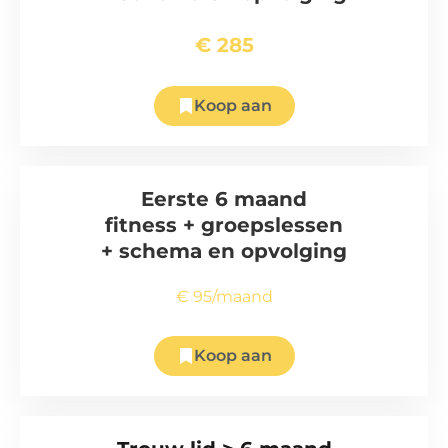
€ 285
Koop aan
Eerste 6 maand
fitness + groepslessen
+ schema en opvolging
€ 95/maand
Koop aan